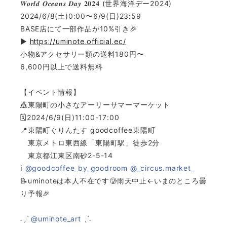
𝑾𝒐𝒓𝒍𝒅 𝑶𝒄𝒆𝒂𝒏𝒔 𝑫𝒂𝒚 𝟐𝟎𝟐𝟒 (世界海洋デー2024)
2024/6/8(土)0:00〜6/9(日)23:59
BASE店にて一部作品が10%引き🎉
▶︎
https://uminote.official.ec/
小物&アクセサリー類の送料180円〜
6,600円以上で送料無料
【イベント情報】
🎪東陽町の小さなアーリーサマーマーケット
🗓️2024/6/9(日)11:00-17:00
📍東陽町ぐりんたす goodcoffee東陽町
東京メトロ東西線「東陽町駅」徒歩2分
東京都江東区南砂2-5-14
ℹ️
@goodcoffee_by_goodroom
@_circus.market_
📝uminoteは本人不在です🥲雨天中止←いまのところ曇
り予報🎉
˗ˏˋ
@uminote_art
ˎˊ˗