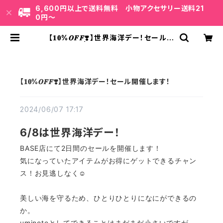
6,600円以上で送料無料 小物アクセサリー送料21
0円〜
【𝟏𝟎%𝑶𝑭𝑭❣️】世界海洋デー！セール開
催します！ | uminote公式通販 BAS
E店
【𝟏𝟎%𝑶𝑭𝑭❣️】世界海洋デー！セール開催します！
2024/06/07 17:17
6/8は世界海洋デー！
BASE店にて2日間のセールを開催します！
気になっていたアイテムがお得にゲットできるチャン
ス！お見逃しなく☺︎
美しい海を守るため、ひとりひとりになにができるの
か。
uminoteとしてできることはまだまだ小さいですが、