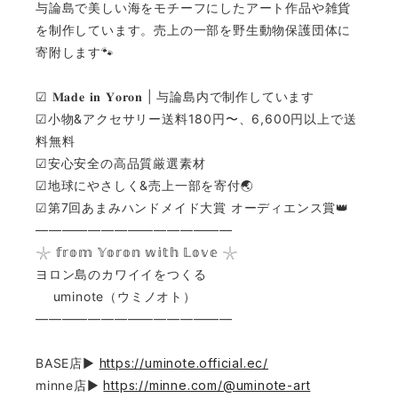
与論島で美しい海をモチーフにしたアート作品や雑貨
を制作しています。売上の一部を野生動物保護団体に
寄附します🐾
☑︎ 𝐌𝐚𝐝𝐞 𝐢𝐧 𝐘𝐨𝐫𝐨𝐧 | 与論島内で制作しています
☑︎小物&アクセサリー送料180円〜、6,600円以上で送
料無料
☑︎安心安全の高品質厳選素材
☑︎地球にやさしく&売上一部を寄付🌏
☑︎第7回あまみハンドメイド大賞 オーディエンス賞👑
———————————————
𓇼 𝕗𝕣𝕠𝕞 𝕐𝕠𝕣𝕠𝕟 𝕨𝕚𝕥𝕙 𝕃𝕠𝕧𝕖 𓇼
ヨロン島のカワイイをつくる
uminote（ウミノオト）
———————————————
BASE店▶︎
https://uminote.official.ec/
minne店▶︎
https://minne.com/@uminote-art