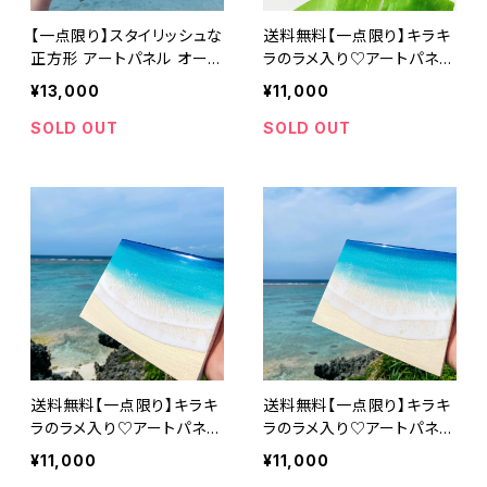
【一点限り】スタイリッシュな
送料無料【一点限り】キラキ
正方形 アートパネル オー
ラのラメ入り♡アートパネル
シャンブルー (S0サイズ 18
(F0サイズ 18cm × 14cm)
¥13,000
¥11,000
cm × 18cm)
レジンアート エポキシ樹脂
インテリア おしゃれ 波 ビー
SOLD OUT
SOLD OUT
チ 砂浜 ヨロンブルー ター
コイズ エメラルドグリーン
グラデーション 誕生日 記念
日
送料無料【一点限り】キラキ
送料無料【一点限り】キラキ
ラのラメ入り♡アートパネル
ラのラメ入り♡アートパネル
(F0サイズ 18cm × 14cm)
(F0サイズ 18cm × 14cm)
¥11,000
¥11,000
レジンアート エポキシ樹脂
レジンアート エポキシ樹脂