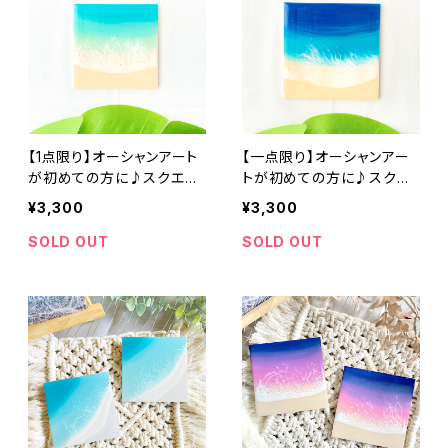
【1点限り】オーシャンアート
【一点限り】オーシャンアー
が初めての方に♪スクエア
トが初めての方に♪スクエ
ミニアート ヨロンブルー (1
アミニアート オーシャンブ
¥3,300
¥3,300
0cm × 10cm)レジンアート
ルー (10cm × 10cm)レジ
エポキシ樹脂 インテリア お
ンアート エポキシ樹脂 イン
SOLD OUT
SOLD OUT
しゃれ 波 ビーチ 砂浜 青 ブ
テリア おしゃれ 波 ビーチ
ルー グラデーション 誕生日
砂浜 青 ブルー グラデーシ
記念日
ョン 誕生日 記念日