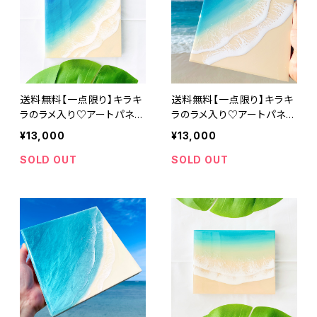
送料無料【一点限り】キラキ
送料無料【一点限り】キラキ
ラのラメ入り♡アートパネル
ラのラメ入り♡アートパネル
オーシャンブルー (S0サイ
オーシャンブルー (S0サイ
¥13,000
¥13,000
ズ 18cm × 18cm)レジンア
ズ 18cm × 18cm)レジンア
ート エポキシ樹脂 インテリ
ート エポキシ樹脂 インテリ
SOLD OUT
SOLD OUT
ア おしゃれ 波 ビーチ 砂浜
ア おしゃれ 波 ビーチ 砂浜
青 ブルー グラデーション 誕
青 ブルー グラデーション 誕
生日 記念日
生日 記念日