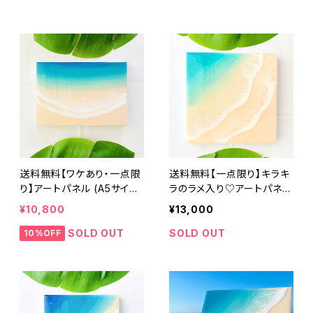
ルー グラデーション 誕生日
ルー グラデーション 誕生日
記念日
記念日
送料無料【ワケあり・一点限
送料無料【一点限り】キラキ
り】アートパネル (A5サイズ
ラのラメ入り♡アートパネル
21cm × 14.8cm)オーシャ
ヨロンブルー(S0サイズ 18c
¥10,800
¥13,000
ンアート エポキシ樹脂 イン
m × 18cm)レジンアート エ
テリア おしゃれ 波 ビーチ
ポキシ樹脂 インテリア おし
SOLD OUT
SOLD OUT
10%OFF
砂浜 青 ブルー グラデーシ
ゃれ 波 ビーチ 砂浜 青 ブ
ョン 誕生日 記念日
ルー グラデーション 誕生日
記念日