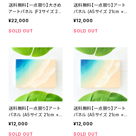
送料無料【一点限り】大きめ
送料無料【一点限り】アート
アートパネル (F3サイズ 27.
パネル (A5サイズ 21cm × 1
3cm × 22cm)レジンアート
4.8cm)レジンアート エポキ
¥22,000
¥12,000
エポキシ樹脂 インテリア お
シ樹脂 インテリア おしゃれ
しゃれ 波 ビーチ 砂浜 青 ブ
波 ビーチ 砂浜 青 ブルー
SOLD OUT
SOLD OUT
ルー グラデーション 誕生日
グラデーション 誕生日 記念
記念日
日
送料無料【一点限り】アート
送料無料【一点限り】アート
パネル (A5サイズ 21cm × 1
パネル (A5サイズ 21cm × 1
4.8cm)オーシャンアート エ
4.8cm)オーシャンアート エ
¥12,000
¥12,000
ポキシ樹脂 インテリア おし
ポキシ樹脂 インテリア おし
ゃれ 波 ビーチ 砂浜 青 ブ
ゃれ 波 ビーチ 砂浜 青 ブ
SOLD OUT
SOLD OUT