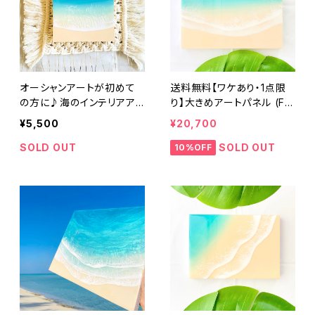
オーシャンアートが初めて
送料無料【ワケあり・1点限
の方に♪海のインテリアア
り】大きめアートパネル (F3
ートパネル étude (15cm ×
サイズ 27.3cm × 22cm)オ
¥5,500
¥20,700
15cm) レジンアート エポキ
ーシャンレジンアート エポ
シ樹脂 インテリア おしゃれ
キシ樹脂 インテリア おしゃ
SOLD OUT
SOLD OUT
10%OFF
波 ビーチ 砂浜 青 ブルー
れ 波 ビーチ 砂浜 青 ブル
グラデーション 誕生日 記念
ー グラデーション 誕生日
日
記念日