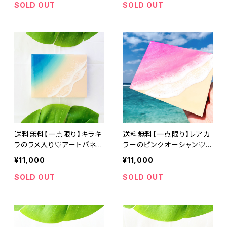
インテリア おしゃれ 波 ビー
インテリア おしゃれ 波 ビー
SOLD OUT
SOLD OUT
チ 砂浜 青 ブルー グラデー
チ 砂浜 青 ブルー グラデー
ション 誕生日 記念日
ション 誕生日 記念日
送料無料【一点限り】キラキ
送料無料【一点限り】レアカ
ラのラメ入り♡アートパネル
ラーのピンクオーシャン♡ア
(F0サイズ 18cm × 14cm)
ートパネル (F0サイズ 18c
¥11,000
¥11,000
オーシャンアート エポキシ
m × 14cm) レジンアート
樹脂 インテリア おしゃれ 波
エポキシ樹脂 インテリア お
SOLD OUT
SOLD OUT
ビーチ 砂浜 青 ブルー グラ
しゃれ 波 ビーチ 砂浜 グラ
デーション 誕生日 記念日
デーション 誕生日 記念日
ピンク パールピンク