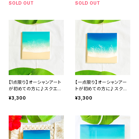
ゃれ 波 ビーチ 砂浜 青 エ
ゃれ 波 ビーチ 砂浜 青 ブ
SOLD OUT
SOLD OUT
メラルドグリーン グラデー
ルー グラデーション 誕生日
ション 誕生日 記念日
記念日
【1点限り】オーシャンアート
【一点限り】オーシャンアー
が初めての方に♪スクエア
トが初めての方に♪スクエ
ミニアート ヨロンブルー (1
アミニアート オーシャンブ
¥3,300
¥3,300
0cm × 10cm)レジンアート
ルー (10cm × 10cm)レジ
エポキシ樹脂 インテリア お
ンアート エポキシ樹脂 イン
しゃれ 波 ビーチ 砂浜 青 ブ
テリア おしゃれ 波 ビーチ
ルー グラデーション 誕生日
砂浜 青 ブルー グラデーシ
記念日
ョン 誕生日 記念日