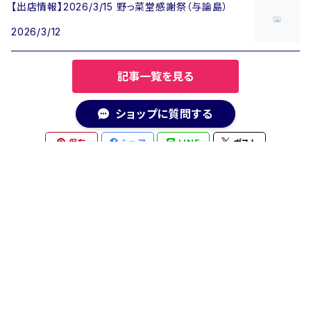
【出店情報】2026/3/15 野っ菜堂感謝祭（与論島）
2026/3/12
記事一覧を見る
ショップに質問する
保存
シェア
LINE
ポスト
キーワードから探す
© uminote公式通販 BASE店
Powered by
カテゴリから探す