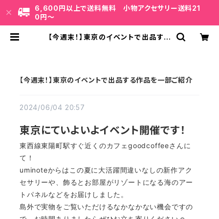
6,600円以上で送料無料 小物アクセサリー送料21
0円〜
【今週末！】東京のイベントで出品する
作品を一部ご紹介 | uminote公式通
販 BASE店
【今週末！】東京のイベントで出品する作品を一部ご紹介
2024/06/04 20:57
東京にていよいよイベント開催です！
東西線東陽町駅すぐ近くのカフェgoodcoffeeさんに
て！
uminoteからはこの夏に大活躍間違いなしの新作アク
セサリーや、飾るとお部屋がリゾートになる海のアー
トパネルなどをお届けしました。
島外で実物をご覧いただけるなかなかない機会ですの
で、お時間ありましたらぜひお立ち寄りください☺︎