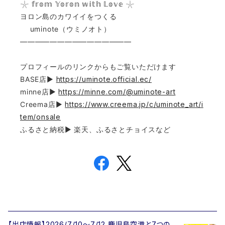
𓇼 𝕗𝕣𝕠𝕞 𝕐𝕠𝕣𝕠𝕟 𝕨𝕚𝕥𝕙 𝕃𝕠𝕧𝕖 𓇼
ヨロン島のカワイイをつくる
uminote（ウミノオト）
———————————————
プロフィールのリンクからもご覧いただけます
BASE店▶︎
https://uminote.official.ec/
minne店▶︎
https://minne.com/@uminote-art
Creema店▶︎
https://www.creema.jp/c/uminote_art/i
tem/onsale
ふるさと納税▶︎ 楽天、ふるさとチョイスなど
【出店情報】2026/7/10〜7/12 鹿児島空港と7つの