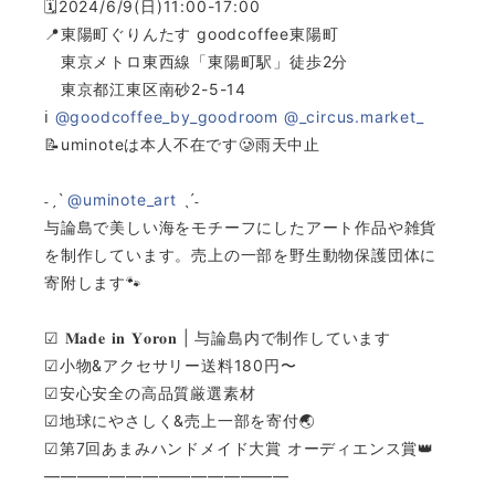
🗓️2024/6/9(日)11:00-17:00
📍東陽町ぐりんたす goodcoffee東陽町
東京メトロ東西線「東陽町駅」徒歩2分
東京都江東区南砂2-5-14
ℹ️
@goodcoffee_by_goodroom
@_circus.market_
📝uminoteは本人不在です🥲雨天中止
˗ˏˋ
@uminote_art
ˎˊ˗
与論島で美しい海をモチーフにしたアート作品や雑貨
を制作しています。売上の一部を野生動物保護団体に
寄附します🐾
☑︎ 𝐌𝐚𝐝𝐞 𝐢𝐧 𝐘𝐨𝐫𝐨𝐧 | 与論島内で制作しています
☑︎小物&アクセサリー送料180円〜
☑︎安心安全の高品質厳選素材
☑︎地球にやさしく&売上一部を寄付🌏
☑︎第7回あまみハンドメイド大賞 オーディエンス賞👑
———————————————