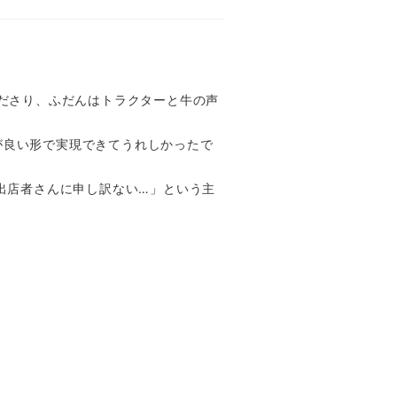
ださり、ふだんはトラクターと牛の声
」が良い形で実現できてうれしかったで
出店者さんに申し訳ない…」という主