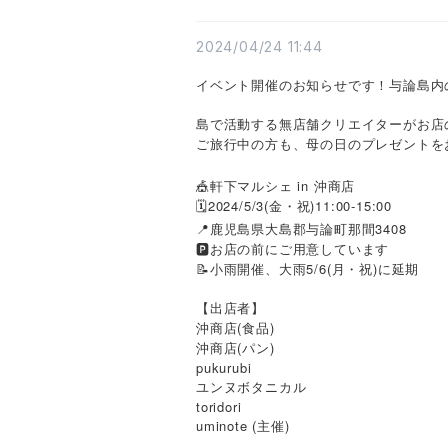
2024/04/24 11:44
イベント開催のお知らせです！与論島内
島で活動する無店舗クリエイターがお店
ご旅行中の方も、母の日のプレゼントを
🎪軒下マルシェ in 沖商店
🗓️2024/5/3(金・祝)11:00-15:00
📍鹿児島県大島郡与論町那間3408
🅿️お店の前にご用意しています
📝小雨開催、大雨5/6(月・祝)に延期
【出店者】
沖商店(食品)
沖商店(パン)
pukurubi
ユンヌボタニカル
toridori
uminote (主催)