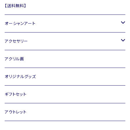
【送料無料】
オーシャンアート
アートパネル
アクセサリー
正方形アートパネル
オーシャンアートアクセサリー
オーシャンアートアクセサリー
アクリル画
長方形アートパネル
オーシャンアート雑貨
ネックレス
オリジナルグッズ
卓上ミニアート
ピアス / イヤリング
ギフトセット
ブレスレット
アウトレット