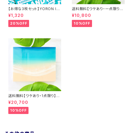
【お得な3枚セット】YORON IS
送料無料【ワケあり・一点限り】
LAND ステッカー
アートパネル (A5サイズ 21cm
¥1,320
¥10,800
× 14.8cm)オーシャンアート エ
ポキシ樹脂 インテリア おしゃれ
20%OFF
10%OFF
波 ビーチ 砂浜 青 ブルー グラデ
ーション 誕生日 記念日
送料無料【ワケあり・1点限り】大
きめアートパネル (F3サイズ 2
¥20,700
7.3cm × 22cm)オーシャンレ
ジンアート エポキシ樹脂 インテ
10%OFF
リア おしゃれ 波 ビーチ 砂浜 青
ブルー グラデーション 誕生日
記念日