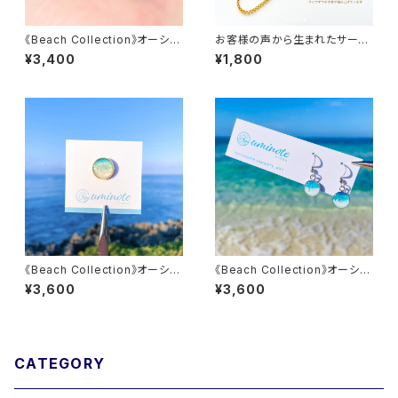
《Beach Collection》オーシャ
お客様の声から生まれたサージ
ンアートリング 10号 細めタイプ
カルステンレス チェーンネック
¥3,400
¥1,800
【オーシャンブルー × シルバー
レス SUS316L / SUS316 ゴー
カラー】アート部分直径約10m
ルド・シルバー 金属アレルギー
m
対応
《Beach Collection》オーシャ
《Beach Collection》オーシャ
ンアートピンバッジ 【ヨロンブル
ンアートピアス / イヤリング 【オ
¥3,600
¥3,600
ー × ゴールドカラー】 直径約14
ーシャンブルー × シルバーカラ
mm
ー】 金具交換可能 金属アレルギ
ー対応 レジン 海 青 波 砂浜 ビ
ーチ おしゃれ かわいい
CATEGORY