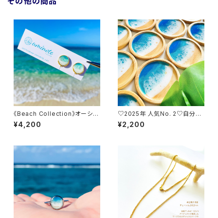
その他の商品
《Beach Collection》オーシャ
♡2025年 人気No. 2♡自分だ
ンアートイヤリング 12mm 【ヨ
けの特別な1枚を《オーシャンア
¥4,200
¥2,200
ロンブルー × ゴールドカラー】
ートコースター（1枚）》 レジンア
金具交換不可 金属アレルギー
ート エポキシ樹脂 インテリア
対応 レジン 海 青 波 砂浜 ビー
おしゃれ 波 ビーチ 砂浜 青 ブル
チ おしゃれ かわいい
ー 誕生日 記念日