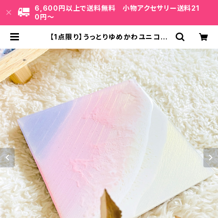
6,600円以上で送料無料 小物アクセサリー送料21
0円〜
【1点限り】うっとりゆめかわユニコー
ンカラー スクエアミニアート (10c
m × 10cm) | uminote公式通販
BASE店